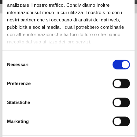
analizzare il nostro traffico. Condividiamo inoltre
AREA RISERVATA
informazioni sul modo in cui utilizza il nostro sito con i
nostri partner che si occupano di analisi dei dati web,
Studio Sassi
pubblicità e social media, i quali potrebbero combinarle
con altre informazioni che ha fornito loro o che hanno
Via Carlo Cattaneo, 15b
raccolto dal suo utilizzo dei loro servizi.
22063 Cantù CO
Italia
Selezione
Necessari
del
T. +39 031714109
consenso
info@studiosassi.it
Preferenze
Richiesta informazioni
Statistiche
Marketing