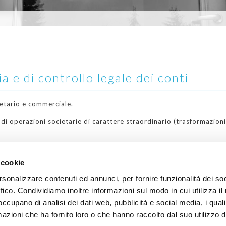
 e di controllo legale dei conti
ietario e commerciale.
i operazioni societarie di carattere straordinario (trasformazioni, f
i operazioni straordinarie coinvolgenti soggetti terzi (cessioni, ac
oni di pacchetti azionari o quote di società).
 cookie
materia societaria.
rsonalizzare contenuti ed annunci, per fornire funzionalità dei so
à di capitali (funzioni di sindaci e revisori contabili).
ffico. Condividiamo inoltre informazioni sul modo in cui utilizza il 
 occupano di analisi dei dati web, pubblicità e social media, i qual
azioni che ha fornito loro o che hanno raccolto dal suo utilizzo d